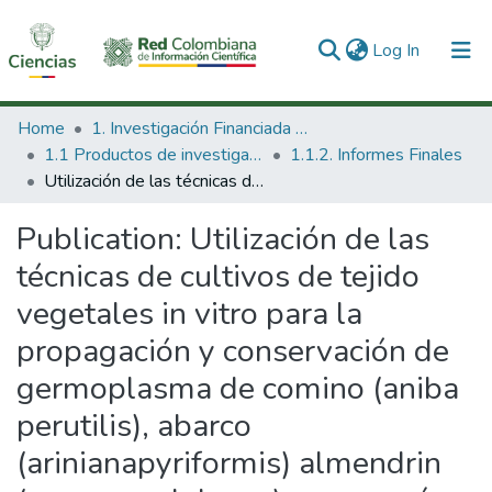
(current)
Log In
Communities & Collections
Home
1. Investigación Financiada con Recursos Públicos
1.1 Productos de investigación
1.1.2. Informes Finales
All of DSpace
Utilización de las técnicas de cultivos de tejido vegetales in vitro para la propagación y conservación de germoplasma de comino (aniba perutilis), abarco (arinianapyriformis) almendrin (caryocar glabrum) y guayacán (tabebuia serratifoliar)
Statistics
Publication:
Utilización de las
técnicas de cultivos de tejido
vegetales in vitro para la
propagación y conservación de
germoplasma de comino (aniba
perutilis), abarco
(arinianapyriformis) almendrin