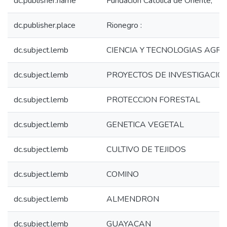
dc.publisher.name
Fundación Catolica de Oriente,
dc.publisher.place
Rionegro :
dc.subject.lemb
CIENCIA Y TECNOLOGIAS AGR
dc.subject.lemb
PROYECTOS DE INVESTIGACIO
dc.subject.lemb
PROTECCION FORESTAL
dc.subject.lemb
GENETICA VEGETAL
dc.subject.lemb
CULTIVO DE TEJIDOS
dc.subject.lemb
COMINO
dc.subject.lemb
ALMENDRON
dc.subject.lemb
GUAYACAN