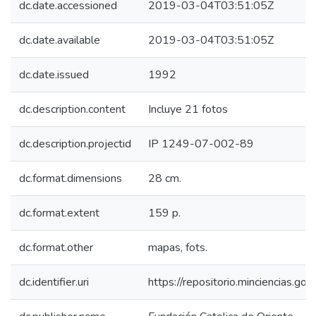
dc.date.accessioned
2019-03-04T03:51:05Z
dc.date.available
2019-03-04T03:51:05Z
dc.date.issued
1992
dc.description.content
Incluye 21 fotos
dc.description.projectid
IP 1249-07-002-89
dc.format.dimensions
28 cm.
dc.format.extent
159 p.
dc.format.other
mapas, fots.
dc.identifier.uri
https://repositorio.minciencias.