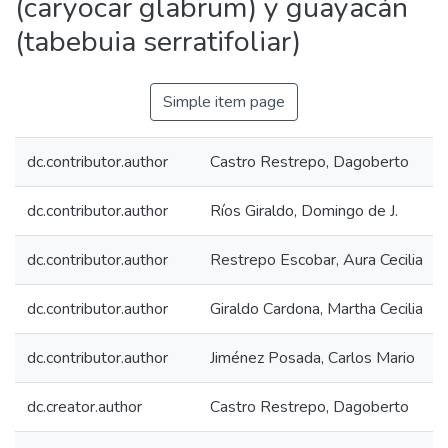
(caryocar glabrum) y guayacán
(tabebuia serratifoliar)
Simple item page
dc.contributor.author
Castro Restrepo, Dagoberto
dc.contributor.author
Ríos Giraldo, Domingo de J.
dc.contributor.author
Restrepo Escobar, Aura Cecilia
dc.contributor.author
Giraldo Cardona, Martha Cecilia
dc.contributor.author
Jiménez Posada, Carlos Mario
dc.creator.author
Castro Restrepo, Dagoberto