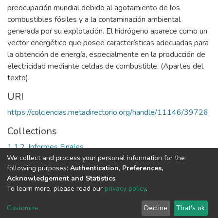
preocupación mundial debido al agotamiento de los
combustibles fósiles y a la contaminación ambiental
generada por su explotación. El hidrógeno aparece como un
vector energético que posee características adecuadas para
la obtención de energía, especialmente en la producción de
electricidad mediante celdas de combustible. (Apartes del
texto).
URI
https://colciencias.metadirectorio.org/handle/11146/39726
Collections
1.1.2. Informes Finales
We collect and process your personal information for the
following purposes:
Authentication, Preferences,
Full item page
Acknowledgement and Statistics
.
To learn more, please read our
privacy policy
.
DSpace software
copyright © 2002-2026
LYRASIS
Cookie
Privacy
End User
Send
Customize
Decline
That's ok
settings
policy
Agreement
Feedback