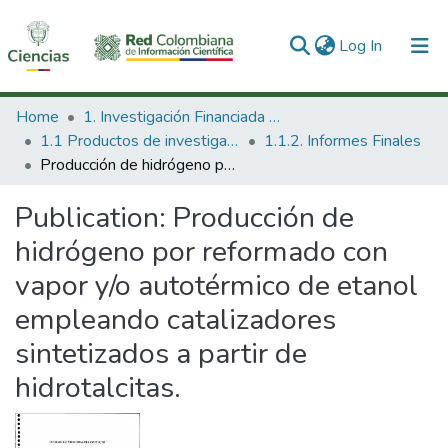
(current)
Log In
Communities & Collections
Home
1. Investigación Financiada con Recursos Públicos
1.1 Productos de investigación
1.1.2. Informes Finales
All of DSpace
Producción de hidrógeno por reformado con vapor y/o autotérmico de etanol empleando catalizadores sintetizados a partir de hidrotalcitas.
Statistics
Publication:
Producción de
hidrógeno por reformado con
vapor y/o autotérmico de etanol
empleando catalizadores
sintetizados a partir de
hidrotalcitas.