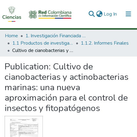
(current)
Log In
Communities & Collections
Home
1. Investigación Financiada con Recursos Públicos
1.1 Productos de investigación
1.1.2. Informes Finales
All of DSpace
Cultivo de cianobacterias y actinobacterias marinas: una nueva aproximación para el control de insectos y fitopatógenos
Statistics
Publication:
Cultivo de
cianobacterias y actinobacterias
marinas: una nueva
aproximación para el control de
insectos y fitopatógenos