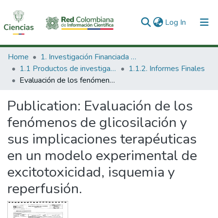
(current)
Log In
Communities & Collections
Home
1. Investigación Financiada con Recursos Públicos
1.1 Productos de investigación
1.1.2. Informes Finales
All of DSpace
Evaluación de los fenómenos de glicosilación y sus implicaciones terapéuticas en un modelo experimental de excitotoxicidad, isquemia y reperfusión.
Statistics
Publication:
Evaluación de los
fenómenos de glicosilación y
sus implicaciones terapéuticas
en un modelo experimental de
excitotoxicidad, isquemia y
reperfusión.