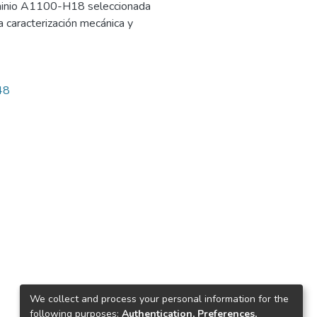
luminio A1100-H18 seleccionada
a caracterización mecánica y
48
We collect and process your personal information for the
following purposes:
Authentication, Preferences,