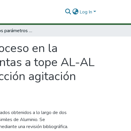
Log In
Efecto de los parámetros de proceso en la microestructura y esfuerzo residuales de juntas a tope AL-AL y AL-acero inoxidable por soldadura por fricción agitación SFA.
oceso en la
untas a tope AL-AL
cción agitación
tados obtenidos a lo largo de dos
imiles de Aluminio. Se
ediante una revisión bibliográfica.