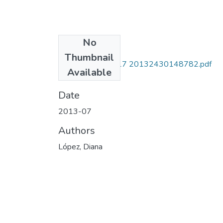
No
Files
Thumbnail
111852128717 20132430148782.pdf
Available
(28.56 MB)
Date
2013-07
Authors
López, Diana