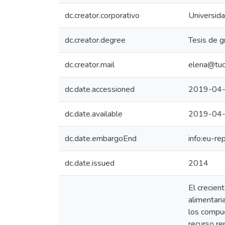
dc.creator.corporativo
Universid
dc.creator.degree
Tesis de g
dc.creator.mail
elena@tuca
dc.date.accessioned
2019-04-
dc.date.available
2019-04-
dc.date.embargoEnd
info:eu-r
dc.date.issued
2014
El crecient
alimentari
los compue
recurso re