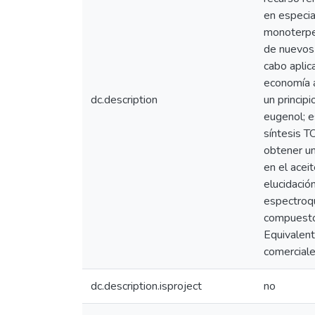
en especia
monoterpen
de nuevos 
cabo aplic
economía a
dc.description
un princip
eugenol; e
síntesis T
obtener un
en el acei
elucidació
espectroqu
compuestos
Equivalent
comerciale
dc.description.isproject
no