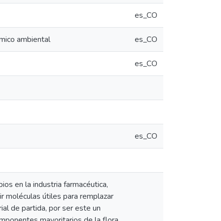
es_CO
ímico ambiental
es_CO
es_CO
es_CO
pios en la industria farmacéutica,
ir moléculas útiles para remplazar
l de partida, por ser este un
mponentes mayoritarios de la flora,