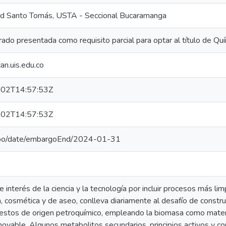
ad Santo Tomás, USTA - Seccional Bucaramanga
rado presentada como requisito parcial para optar al título de Qu
n.uis.edu.co
02T14:57:53Z
02T14:57:53Z
epo/date/embargoEnd/2024-01-31
e interés de la ciencia y la tecnología por incluir procesos más lim
a, cosmética y de aseo, conlleva diariamente al desafío de constru
stos de origen petroquímico, empleando la biomasa como materia
novable. Algunos metabolitos secundarios, principios activos y co