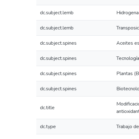
dc.subject.lemb
Hidrogena
dc.subject.lemb
Transposic
dc.subject.spines
Aceites es
dc.subject.spines
Tecnología
dc.subject.spines
Plantas (B
dc.subject.spines
Biotecnol
Modificaci
dc.title
antioxidant
dc.type
Trabajo d