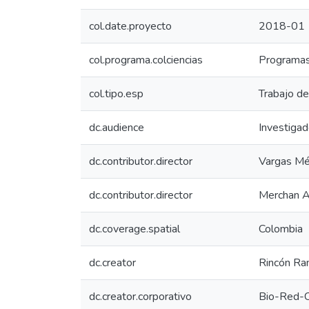
col.date.proyecto
2018-01
col.programa.colciencias
Programas
col.tipo.esp
Trabajo d
dc.audience
Investiga
dc.contributor.director
Vargas Mé
dc.contributor.director
Merchan A
dc.coverage.spatial
Colombia
dc.creator
Rincón Ram
dc.creator.corporativo
Bio-Red