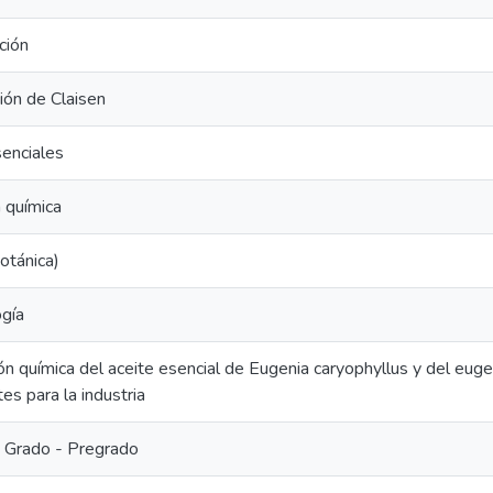
ción
ión de Claisen
enciales
 química
otánica)
ogía
ón química del aceite esencial de Eugenia caryophyllus y del eu
es para la industria
e Grado - Pregrado