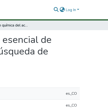
Log In
Modificación química del aceite esencial de Eugenia caryophyllus y del eugenol en la búsqueda de nuevos antioxidantes para la industria
 esencial de
búsqueda de
es_CO
es_CO