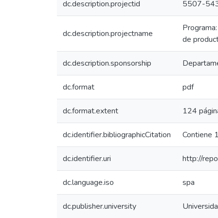
dc.description.projectid
5507-54
Programa: 
dc.description.projectname
de product
dc.description.sponsorship
Departamen
dc.format
pdf
dc.format.extent
124 págin
dc.identifier.bibliographicCitation
Contiene 1
dc.identifier.uri
http://rep
dc.language.iso
spa
dc.publisher.university
Universida