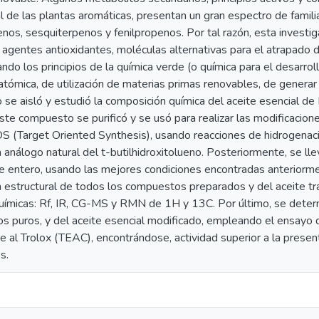
l de las plantas aromáticas, presentan un gran espectro de famili
os, sesquiterpenos y fenilpropenos. Por tal razón, esta investig
agentes antioxidantes, moléculas alternativas para el atrapado de 
ando los principios de la química verde (o química para el desarrol
tómica, de utilización de materias primas renovables, de generar 
io se aisló y estudió la composición química del aceite esencial de
ste compuesto se purificó y se usó para realizar las modificacion
OS (Target Oriented Synthesis), usando reacciones de hidrogenación
 análogo natural del t-butilhidroxitolueno. Posteriormente, se ll
te entero, usando las mejores condiciones encontradas anteriormen
n estructural de todos los compuestos preparados y del aceite tr
ímicas: Rf, IR, CG-MS y RMN de 1H y 13C. Por último, se determi
 puros, y del aceite esencial modificado, empleando el ensayo
e al Trolox (TEAC), encontrándose, actividad superior a la presen
s.