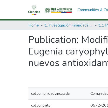
Communities & Col
Home
1. Investigación Financiada con Recursos Públicos
Publication:
Modifi
Eugenia caryophyl
nuevos antioxidant
col.comunidadvinculada
Comunidad 
col.contrato
0572-20