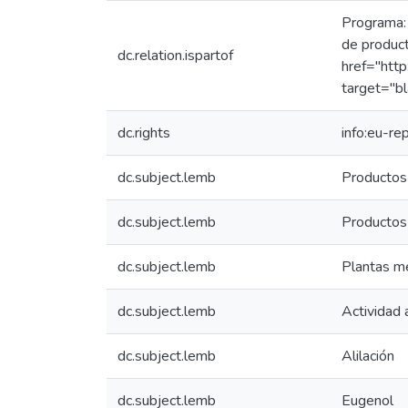
Programa: 
de product
dc.relation.ispartof
href="http
target="bl
dc.rights
info:eu-r
dc.subject.lemb
Productos
dc.subject.lemb
Productos
dc.subject.lemb
Plantas me
dc.subject.lemb
Actividad 
dc.subject.lemb
Alilación
dc.subject.lemb
Eugenol