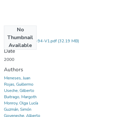
No
Files
Thumbnail
1158-11-024-94-V1.pdf
(32.19 MB)
Available
Date
2000
Authors
Meneses, Juan
Rojas, Guillermo
Useche, Gilberto
Buitrago, Margoth
Monroy, Olga Lucía
Guzmán, Simón
Goyeneche, Alberto