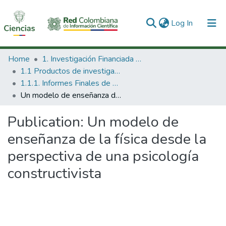
(current)
Log In
Communities & Collections
Home
1. Investigación Financiada con Recursos Públicos
1.1 Productos de investigación
All of DSpace
1.1.1. Informes Finales de Proyectos de Investigación
Un modelo de enseñanza de la física desde la perspectiva de una psicología constructivista
Statistics
Publication:
Un modelo de
enseñanza de la física desde la
perspectiva de una psicología
constructivista