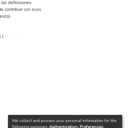
 las definiciones
de contribuir con esos
exto).
51
We collect and process your personal information for the
following purposes:
Authentication, Preferences,