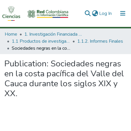
(current)
Log In
Communities & Collections
Home
1. Investigación Financiada con Recursos Públicos
1.1 Productos de investigación
1.1.2. Informes Finales
All of DSpace
Sociedades negras en la costa pacífica del Valle del Cauca durante los siglos XIX y XX.
Statistics
Publication:
Sociedades negras
en la costa pacífica del Valle del
Cauca durante los siglos XIX y
XX.