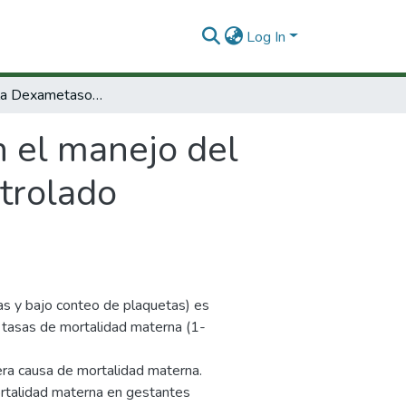
Log In
Eficacia de la Dexametasona en el manejo del Síndrome de Hellp 1. Un ensayo clínico controlado multicéntrico.
n el manejo del
trolado
s y bajo conteo de plaquetas) es
s tasas de mortalidad materna (1-
mera causa de mortalidad materna.
ortalidad materna en gestantes