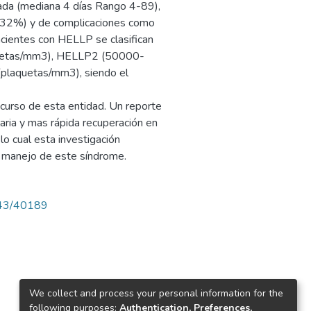
ada (mediana 4 días Rango 4-89),
0.32%) y de complicaciones como
acientes con HELLP se clasifican
quetas/mm3), HELLP2 (50000-
aquetas/mm3), siendo el
curso de esta entidad. Un reporte
aria y mas rápida recuperación en
 cual esta investigación
l manejo de este síndrome.
4143/40189
We collect and process your personal information for the
following purposes:
Authentication, Preferences,