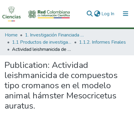
(current)
Log In
Communities & Collections
Home
1. Investigación Financiada con Recursos Públicos
1.1 Productos de investigación
1.1.2. Informes Finales
All of DSpace
Actividad leishmanicida de compuestos tipo cromanos en el modelo animal hámster Mesocricetus auratus.
Statistics
Publication:
Actividad
leishmanicida de compuestos
tipo cromanos en el modelo
animal hámster Mesocricetus
auratus.