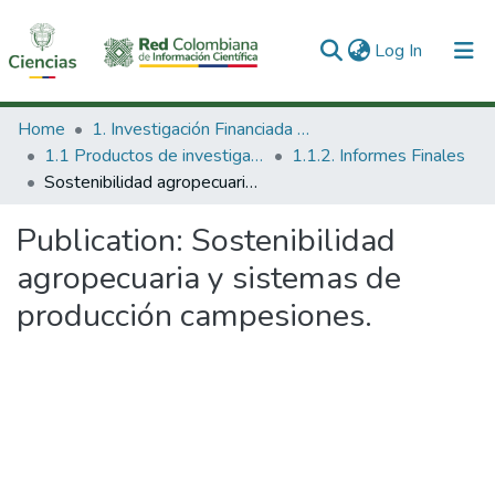
(current)
Log In
Communities & Collections
Home
1. Investigación Financiada con Recursos Públicos
1.1 Productos de investigación
1.1.2. Informes Finales
All of DSpace
Sostenibilidad agropecuaria y sistemas de producción campesiones.
Statistics
Publication:
Sostenibilidad
agropecuaria y sistemas de
producción campesiones.