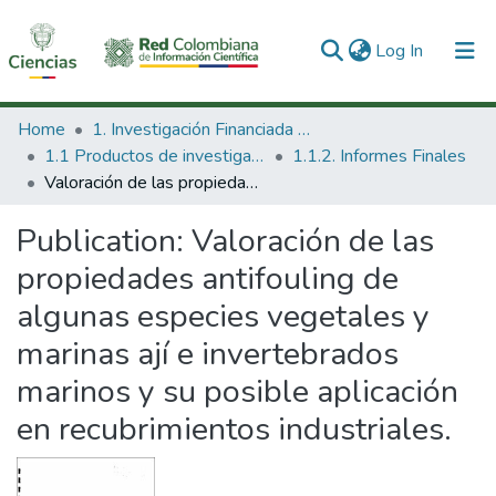
(current)
Log In
Communities & Collections
Home
1. Investigación Financiada con Recursos Públicos
1.1 Productos de investigación
1.1.2. Informes Finales
All of DSpace
Valoración de las propiedades antifouling de algunas especies vegetales y marinas ají e invertebrados marinos y su posible aplicación en recubrimientos industriales.
Statistics
Publication:
Valoración de las
propiedades antifouling de
algunas especies vegetales y
marinas ají e invertebrados
marinos y su posible aplicación
en recubrimientos industriales.