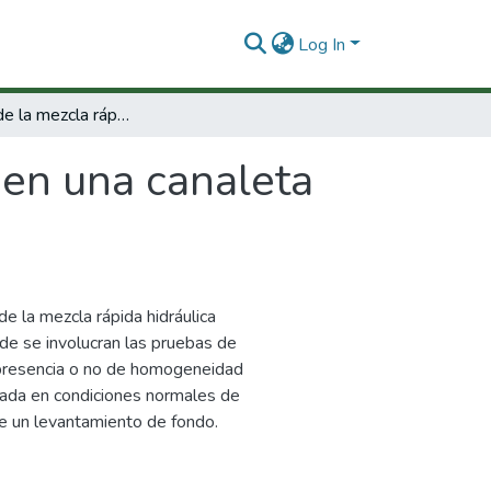
Log In
Evaluación de la mezcla rápida en una canaleta Parshall mediante pruebas de jarras
 en una canaleta
 la mezcla rápida hidráulica
de se involucran las pruebas de
a presencia o no de homogeneidad
icada en condiciones normales de
te un levantamiento de fondo.