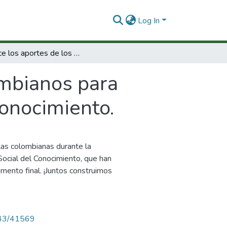
Log In
Conoce los aportes de los colombianos para política nacional de apropiación social del conocimiento.
ombianos para
conocimiento.
as colombianas durante la
Social del Conocimiento, que han
mento final. ¡Juntos construimos
4143/41569