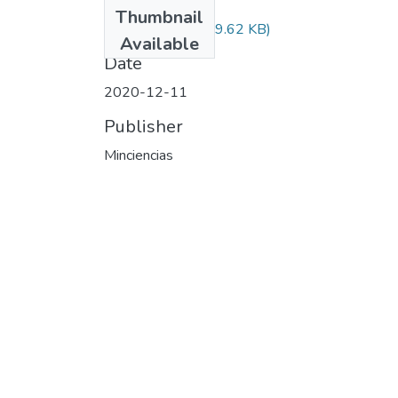
Files
Thumbnail
Audiovisual.pdf
(29.62 KB)
Available
Date
2020-12-11
Publisher
Minciencias