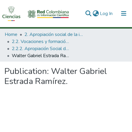
(current)
Log In
Communities & Collections
Home
2. Apropiación social de la información en Ciencia Tecnología e Innovación
2.2. Vocaciones y formación de la CTeI
All of DSpace
2.2.2. Apropiación Social del Conocimiento
Walter Gabriel Estrada Ramírez.
Statistics
Publication:
Walter Gabriel
Estrada Ramírez.