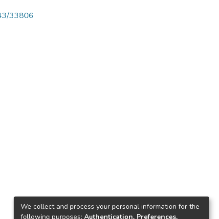
4143/33806
We collect and process your personal information for the
following purposes:
Authentication, Preferences,