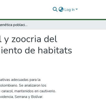
Log In
Estructura genética poblacional y zoocria del caracol pala Strombus gigas para repoblamiento de habitats naturales del Caribe colombiano
 y zoocria del
iento de habitats
nativas adecuadas para la
colombiano. Se analizaron los
e caracol, mantenidos en cautiverio.
idencia, Serrana y Bolívar.