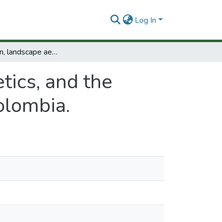
Log In
Globalization, landscape aesthetics, and the future of small farm coffee production in Colombia.
tics, and the
olombia.