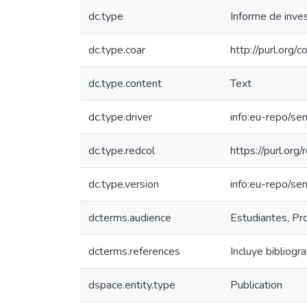
dc.type
Informe de inves
dc.type.coar
http://purl.org
dc.type.content
Text
dc.type.driver
info:eu-repo/se
dc.type.redcol
https://purl.org
dc.type.version
info:eu-repo/se
dcterms.audience
Estudiantes, Pro
dcterms.references
Incluye bibliogra
dspace.entity.type
Publication