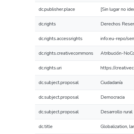
dc.publisher.place
[Sin lugar no ide
dc.rights
Derechos Rese
dc.rights.accessrights
info:eu-repo/s
dc.rights.creativecommons
Atribución-NoCo
dc.rights.uri
https://creativ
dc.subject.proposal
Ciudadanía
dc.subject.proposal
Democracia
dc.subject.proposal
Desarrollo rural
dc.title
Globalization, l