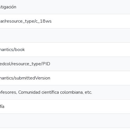
tigación
/coar/resource_type/c_18ws
mantics/book
/redcol/resource_type/PID
mantics/submittedVersion
fesores, Comunidad científica colombiana, etc.
fía