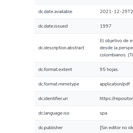
dc.date.available
2021-12-29T2
dc.date.issued
1997
El objetivo de e
dc.description.abstract
desde la perspe
colombianos. (Tr
dc.format.extent
95 hojas.
dc.format.mimetype
application/pdf
dc.identifier.uri
https://reposit
dc.language.iso
spa
dc.publisher
[Sin editor no id