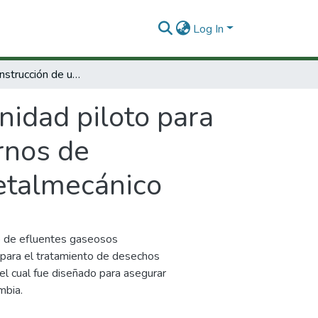
Log In
Diseño y construcción de una unidad piloto para el control ambiental de los afluentes de hornos de incineración. : ASEI-SOLYTEC Ltda ; CDT Metalmecánico
nidad piloto para
rnos de
etalmecánico
to de efluentes gaseosos
, para el tratamiento de desechos
, el cual fue diseñado para asegurar
mbia.