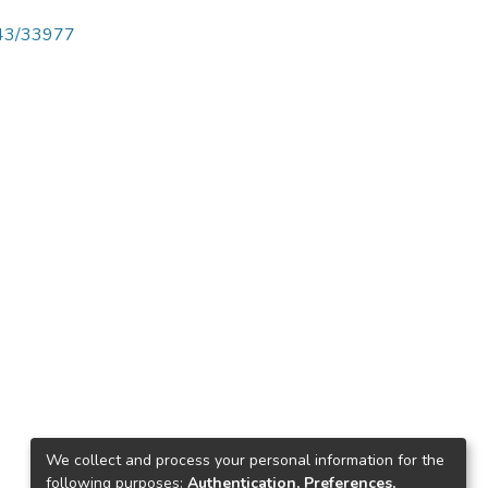
4143/33977
We collect and process your personal information for the
following purposes:
Authentication, Preferences,