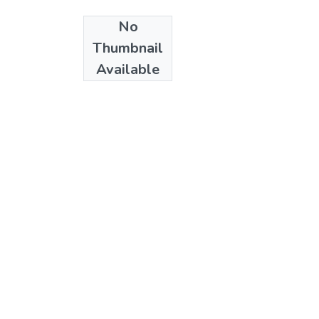
No
Date
Thumbnail
2005
Available