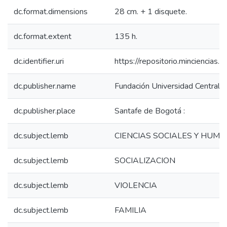
dc.format.dimensions
28 cm. + 1 disquete.
dc.format.extent
135 h.
dc.identifier.uri
https://repositorio.minciencia
dc.publisher.name
Fundación Universidad Central,
dc.publisher.place
Santafe de Bogotá :
dc.subject.lemb
CIENCIAS SOCIALES Y HUM
dc.subject.lemb
SOCIALIZACION
dc.subject.lemb
VIOLENCIA
dc.subject.lemb
FAMILIA