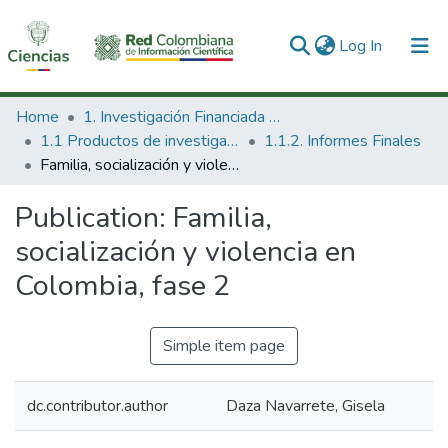
(current)
Log In
Communities & Collections
Home
1. Investigación Financiada con Recursos Públicos
1.1 Productos de investigación
1.1.2. Informes Finales
All of DSpace
Familia, socialización y violencia en Colombia, fase 2
Statistics
Publication:
Familia,
socialización y violencia en
Colombia, fase 2
Simple item page
dc.contributor.author
Daza Navarrete, Gisela