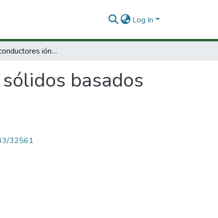
Log In
Estudio de conductores iónicos sólidos basados en polímeros electroactivos
 sólidos basados
4143/32561