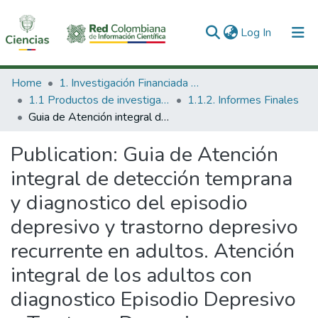
(current)
Log In
Communities & Collections
Home
1. Investigación Financiada con Recursos Públicos
1.1 Productos de investigación
1.1.2. Informes Finales
All of DSpace
Guia de Atención integral de detección temprana y diagnostico del episodio depresivo y trastorno depresivo recurrente en adultos. Atención integral de los adultos con diagnostico Episodio Depresivo o Trastorno Depresivo Recurrente.
Statistics
Publication:
Guia de Atención
integral de detección temprana
y diagnostico del episodio
depresivo y trastorno depresivo
recurrente en adultos. Atención
integral de los adultos con
diagnostico Episodio Depresivo