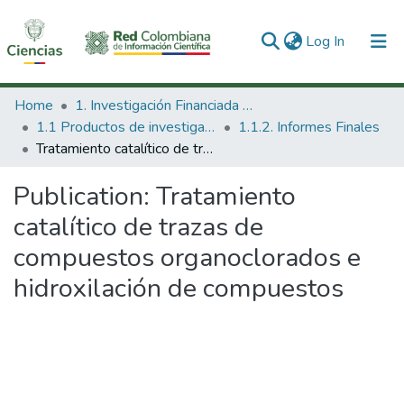
(current)
Log In
Communities & Collections
Home
1. Investigación Financiada con Recursos Públicos
1.1 Productos de investigación
1.1.2. Informes Finales
All of DSpace
Tratamiento catalítico de trazas de compuestos organoclorados e hidroxilación de compuestos
Statistics
Publication:
Tratamiento
catalítico de trazas de
compuestos organoclorados e
hidroxilación de compuestos