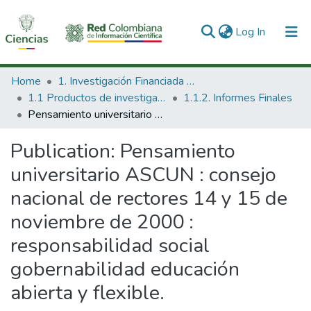
(current)
Log In
Communities & Collections
Home
1. Investigación Financiada con Recursos Públicos
1.1 Productos de investigación
1.1.2. Informes Finales
All of DSpace
Pensamiento universitario ASCUN : consejo nacional de rectores 14 y 15 de noviembre de 2000 : responsabilidad social gobernabilidad educación abierta y flexible.
Statistics
Publication:
Pensamiento
universitario ASCUN : consejo
nacional de rectores 14 y 15 de
noviembre de 2000 :
responsabilidad social
gobernabilidad educación
abierta y flexible.