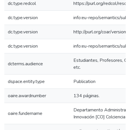
dc.type.redcol
https://purl.org/redcol/reso
dc.type.version
info:eu-repo/semantics/sub
dc.type.version
http://purl.org/coar/versi
dc.type.version
info:eu-repo/semantics/sub
Estudiantes, Profesores, Co
dcterms.audience
etc.
dspace.entity.type
Publication
oaire.awardnumber
134 páginas.
Departamento Administrativo
oaire.fundername
Innovación [CO] Colciencias