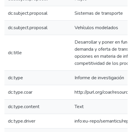
dc.subject.proposal
Sistemas de transporte
dc.subject.proposal
Vehículos modelados
Desarrollar y poner en fun
demanda y oferta de transp
dc.title
opciones en materia de infra
competitividad de los produ
dc.type
Informe de investigación
dc.type.coar
http://purl.org/coar/resour
dc.type.content
Text
dc.type.driver
info:eu-repo/semantics/repo