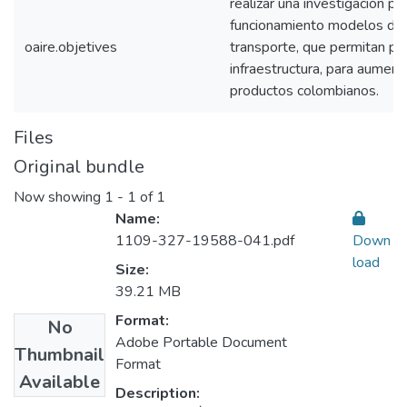
realizar una investigación pa
funcionamiento modelos de
oaire.objetives
transporte, que permitan pr
infraestructura, para aument
productos colombianos.
Files
Original bundle
Now showing
1 - 1 of 1
Name:
1109-327-19588-041.pdf
Down
load
Size:
39.21 MB
Format:
No
Adobe Portable Document
Thumbnail
Format
Available
Description: