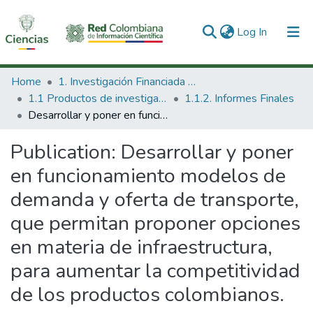
(current)
Log In
Communities & Collections
Home
1. Investigación Financiada con Recursos Públicos
1.1 Productos de investigación
1.1.2. Informes Finales
All of DSpace
Desarrollar y poner en funcionamiento modelos de demanda y oferta de transporte, que permitan proponer opciones en materia de infraestructura, para aumentar la competitividad de los productos colombianos.
Statistics
Publication:
Desarrollar y poner
en funcionamiento modelos de
demanda y oferta de transporte,
que permitan proponer opciones
en materia de infraestructura,
para aumentar la competitividad
de los productos colombianos.