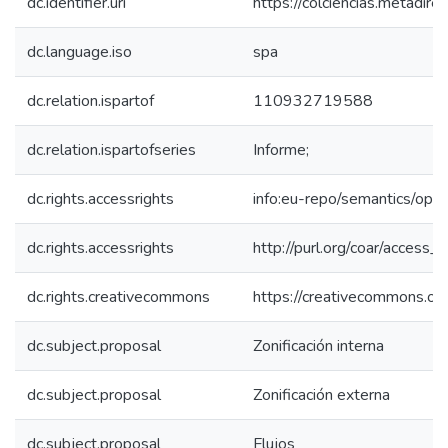
dc.identifier.uri
https://colciencias.metadi
dc.language.iso
spa
dc.relation.ispartof
110932719588
dc.relation.ispartofseries
Informe;
dc.rights.accessrights
info:eu-repo/semantics/op
dc.rights.accessrights
http://purl.org/coar/access_r
dc.rights.creativecommons
https://creativecommons.org
dc.subject.proposal
Zonificación interna
dc.subject.proposal
Zonificación externa
dc.subject.proposal
Flujos