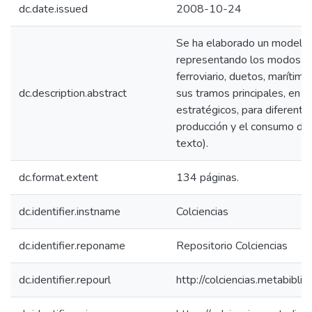
dc.date.issued
2008-10-24
Se ha elaborado un modelo 
representando los modos carr
ferroviario, duetos, marítim
dc.description.abstract
sus tramos principales, en e
estratégicos, para diferente
producción y el consumo de 
texto).
dc.format.extent
134 páginas.
dc.identifier.instname
Colciencias
dc.identifier.reponame
Repositorio Colciencias
dc.identifier.repourl
http://colciencias.metabibli