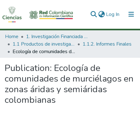
(current)
Log In
Communities & Collections
Home
1. Investigación Financiada con Recursos Públicos
1.1 Productos de investigación
1.1.2. Informes Finales
All of DSpace
Ecología de comunidades de murciélagos en zonas áridas y semiáridas colombianas
Statistics
Publication:
Ecología de
comunidades de murciélagos en
zonas áridas y semiáridas
colombianas