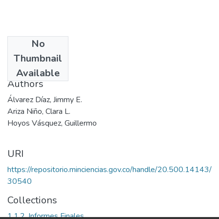
No
Date
Thumbnail
1998
Available
Authors
Álvarez Díaz, Jimmy E.
Ariza Niño, Clara L.
Hoyos Vásquez, Guillermo
URI
https://repositorio.minciencias.gov.co/handle/20.500.14143/
30540
Collections
1.1.2. Informes Finales