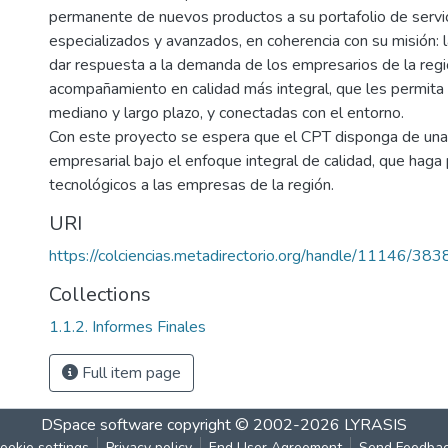
permanente de nuevos productos a su portafolio de servi
especializados y avanzados, en coherencia con su misión: 
dar respuesta a la demanda de los empresarios de la regió
acompañamiento en calidad más integral, que les permita p
mediano y largo plazo, y conectadas con el entorno.
Con este proyecto se espera que el CPT disponga de una
empresarial bajo el enfoque integral de calidad, que haga 
tecnológicos a las empresas de la región.
URI
https://colciencias.metadirectorio.org/handle/11146/383
Collections
1.1.2. Informes Finales
Full item page
DSpace software
copyright © 2002-2026
LYRASIS
ookie settings
Privacy policy
End User Agreement
Send Feedba