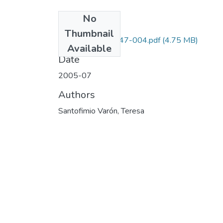
No
Files
Thumbnail
6514-08-16247-004.pdf
(4.75 MB)
Available
Date
2005-07
Authors
Santofimio Varón, Teresa