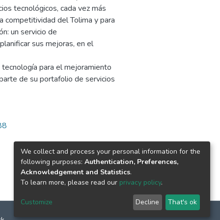
cios tecnológicos, cada vez más
la competitividad del Tolima y para
n: un servicio de
lanificar sus mejoras, en el
 tecnología para el mejoramiento
parte de su portafolio de servicios
88
We collect and process your personal information for the
following purposes:
Authentication, Preferences,
Acknowledgement and Statistics
.
To learn more, please read our
privacy policy
.
Customize
Decline
That's ok
ck