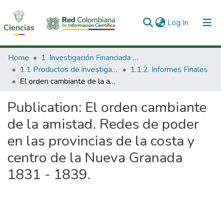
(current)
Log In
Communities & Collections
Home
1. Investigación Financiada con Recursos Públicos
1.1 Productos de investigación
1.1.2. Informes Finales
All of DSpace
El orden cambiante de la amistad. Redes de poder en las provincias de la costa y centro de la Nueva Granada 1831 - 1839.
Statistics
Publication:
El orden cambiante
de la amistad. Redes de poder
en las provincias de la costa y
centro de la Nueva Granada
1831 - 1839.