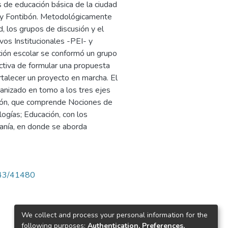
s de educación básica de la ciudad
r y Fontibón. Metodológicamente
, los grupos de discusión y el
vos Institucionales -PEI- y
ción escolar se conformó un grupo
ctiva de formular una propuesta
rtalecer un proyecto en marcha. El
rganizado en tomo a los tres ejes
ción, que comprende Nociones de
ogías; Educación, con los
anía, en donde se aborda
4143/41480
We collect and process your personal information for the
following purposes:
Authentication, Preferences,