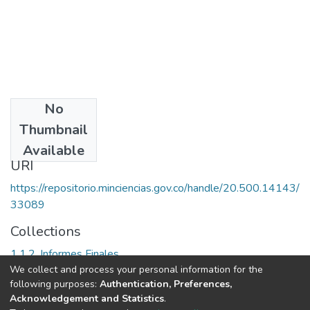
No
Date
Thumbnail
2005
Available
URI
https://repositorio.minciencias.gov.co/handle/20.500.14143/
33089
Collections
1.1.2. Informes Finales
We collect and process your personal information for the
following purposes:
Authentication, Preferences,
Full item page
Acknowledgement and Statistics
.