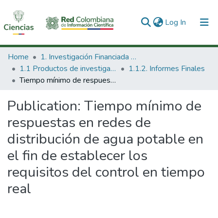
(current)
Log In
Communities & Collections
Home
1. Investigación Financiada con Recursos Públicos
1.1 Productos de investigación
1.1.2. Informes Finales
All of DSpace
Tiempo mínimo de respuestas en redes de distribución de agua potable en el fin de establecer los requisitos del control en tiempo real
Statistics
Publication:
Tiempo mínimo de
respuestas en redes de
distribución de agua potable en
el fin de establecer los
requisitos del control en tiempo
real