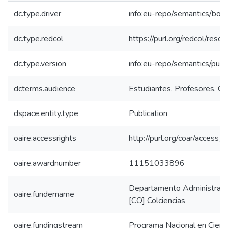
dc.type.driver
info:eu-repo/semantics/boo
dc.type.redcol
https://purl.org/redcol/reso
dc.type.version
info:eu-repo/semantics/publ
dcterms.audience
Estudiantes, Profesores, Com
dspace.entity.type
Publication
oaire.accessrights
http://purl.org/coar/access_r
oaire.awardnumber
11151033896
Departamento Administrativo
oaire.fundername
[CO] Colciencias
oaire.fundingstream
Programa Nacional en Cienc