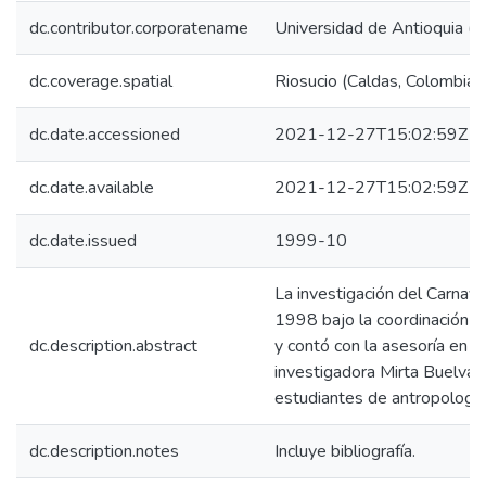
dc.contributor.corporatename
Universidad de Antioquia (
dc.coverage.spatial
Riosucio (Caldas, Colombia)
dc.date.accessioned
2021-12-27T15:02:59Z
dc.date.available
2021-12-27T15:02:59Z
dc.date.issued
1999-10
La investigación del Carnaval
1998 bajo la coordinación d
dc.description.abstract
y contó con la asesoría en la
investigadora Mirta Buelvas 
estudiantes de antropología
dc.description.notes
Incluye bibliografía.