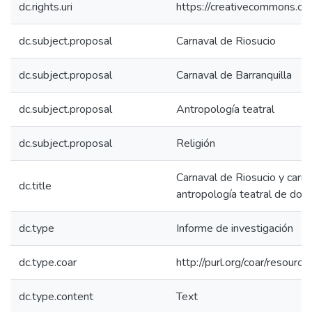
dc.rights.uri
https://creativecommons.org
dc.subject.proposal
Carnaval de Riosucio
dc.subject.proposal
Carnaval de Barranquilla
dc.subject.proposal
Antropología teatral
dc.subject.proposal
Religión
Carnaval de Riosucio y carna
dc.title
antropología teatral de dos 
dc.type
Informe de investigación
dc.type.coar
http://purl.org/coar/resour
dc.type.content
Text