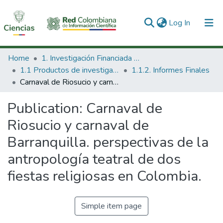
(current)
Log In
Communities & Collections
Home
1. Investigación Financiada con Recursos Públicos
1.1 Productos de investigación
1.1.2. Informes Finales
All of DSpace
Carnaval de Riosucio y carnaval de Barranquilla. perspectivas de la antropología teatral de dos fiestas religiosas en Colombia.
Statistics
Publication:
Carnaval de
Riosucio y carnaval de
Barranquilla. perspectivas de la
antropología teatral de dos
fiestas religiosas en Colombia.
Simple item page