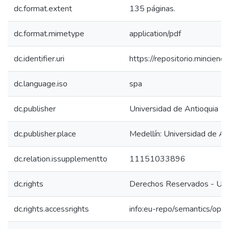
dc.format.extent
135 páginas.
dc.format.mimetype
application/pdf
dc.identifier.uri
https://repositorio.mincie
dc.language.iso
spa
dc.publisher
Universidad de Antioquia
dc.publisher.place
Medellín: Universidad de An
dc.relation.issupplementto
11151033896
dc.rights
Derechos Reservados - Uni
dc.rights.accessrights
info:eu-repo/semantics/op