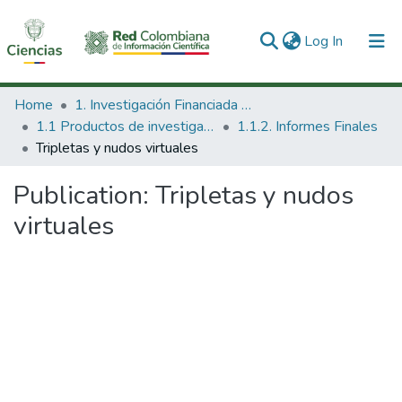
(current)
Log In
Communities & Collections
Home
1. Investigación Financiada con Recursos Públicos
1.1 Productos de investigación
1.1.2. Informes Finales
All of DSpace
Tripletas y nudos virtuales
Statistics
Publication:
Tripletas y nudos
virtuales