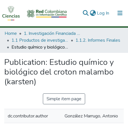
(current)
Log In
Communities & Collections
Home
1. Investigación Financiada con Recursos Públicos
1.1 Productos de investigación
1.1.2. Informes Finales
All of DSpace
Estudio químico y biológico del croton malambo (karsten)
Statistics
Publication:
Estudio químico y
biológico del croton malambo
(karsten)
Simple item page
dc.contributor.author
González Marrugo, Antonio