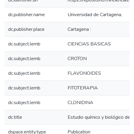
dc.identifier.uri
https://repositorio.minciencia
dc.publisher.name
Universidad de Cartagena,
dc.publisher.place
Cartagena :
dc.subject.lemb
CIENCIAS BASICAS
dc.subject.lemb
CROTON
dc.subject.lemb
FLAVONOIDES
dc.subject.lemb
FITOTERAPIA
dc.subject.lemb
CLONIDINA
dc.title
Estudio químico y biológico del
dspace.entity.type
Publication