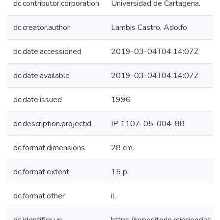
dc.contributor.corporation
Universidad de Cartagena.
dc.creator.author
Lambis Castro, Adolfo
dc.date.accessioned
2019-03-04T04:14:07Z
dc.date.available
2019-03-04T04:14:07Z
dc.date.issued
1996
dc.description.projectid
IP 1107-05-004-88
dc.format.dimensions
28 cm.
dc.format.extent
15 p.
dc.format.other
il.