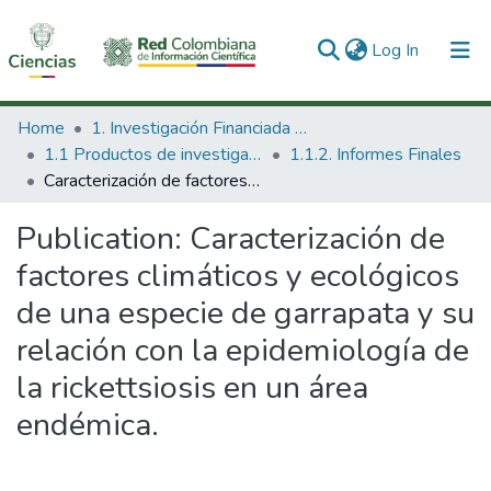
(current)
Log In
Communities & Collections
Home
1. Investigación Financiada con Recursos Públicos
1.1 Productos de investigación
1.1.2. Informes Finales
All of DSpace
Caracterización de factores climáticos y ecológicos de una especie de garrapata y su relación con la epidemiología de la rickettsiosis en un área endémica.
Statistics
Publication:
Caracterización de
factores climáticos y ecológicos
de una especie de garrapata y su
relación con la epidemiología de
la rickettsiosis en un área
endémica.