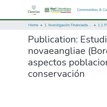
Communities & Col
Home
1. Investigación Financiada con Recursos Públicos
Publication:
Estud
novaeangliae (Boro
aspectos poblacion
conservación