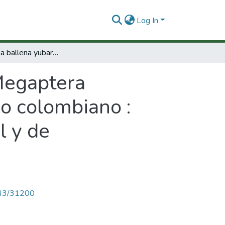
Log In
Estudio de la ballena yubarta Megaptera novaeangliae (Borowski,1781), en el Pacifico colombiano : aspectos poblacionales, de estructura social y de conservación
 Megaptera
co colombiano :
l y de
4143/31200