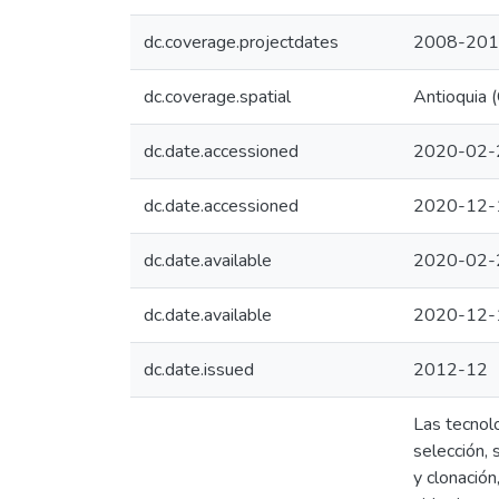
dc.coverage.projectdates
2008-20
dc.coverage.spatial
Antioquia 
dc.date.accessioned
2020-02-
dc.date.accessioned
2020-12-
dc.date.available
2020-02-
dc.date.available
2020-12-
dc.date.issued
2012-12
Las tecnolo
selección, 
y clonación