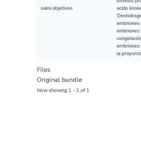
bovinos pro
oaire.objetives
acido lino
Deshidroge
embriones 
embriones b
congelación
embriones b
la proporci
Files
Original bundle
Now showing
1 - 1 of 1