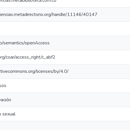
iencias.metabiblioteca.com.co
lciencias.metadirectorio.org/handle/11146/40147
po/semantics/openAccess
.org/coar/access_right/c_abf2
eativecommons.org/licenses/by/4.0/
sos
vación
 sexual