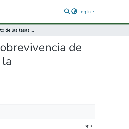
Log In
Mejoramiento de las tasas de sobrevivencia de embriones bovinos producidos In vitro para la comercialización.
sobrevivencia de
 la
spa