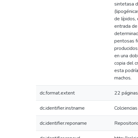
sintetasa d
(lipogénica
de lípidos,
entrada de 
determinado
pentosas f
producidos 
en una dobl
copia del c
esta podría
machos.
dc.format.extent
22 páginas
dc.identifier.instname
Colciencias
dc.identifier.reponame
Repositorio