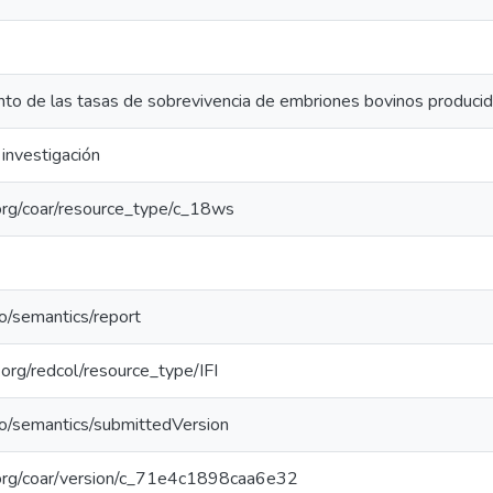
o de las tasas de sobrevivencia de embriones bovinos producidos 
investigación
l.org/coar/resource_type/c_18ws
po/semantics/report
l.org/redcol/resource_type/IFI
po/semantics/submittedVersion
l.org/coar/version/c_71e4c1898caa6e32