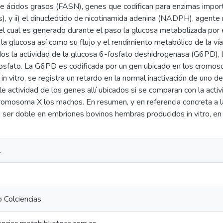
e ácidos grasos (FASN), genes que codifican para enzimas importa
s), y ii) el dinucleótido de nicotinamida adenina (NADPH), agente 
 el cual es generado durante el paso la glucosa metabolizada por 
la glucosa así como su flujo y el rendimiento metabólico de la ví
s la actividad de la glucosa 6-fosfato deshidrogenasa (G6PD), la
osfato. La G6PD es codificada por un gen ubicado en los cromo
in vitro, se registra un retardo en la normal inactivación de uno 
e actividad de los genes allí ubicados si se comparan con la acti
romosoma X los machos. En resumen, y en referencia concreta a la
 ser doble en embriones bovinos hembras producidos in vitro, en 
.
 Colciencias