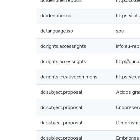
dc.identifier.repourl
http://colc
dc.identifier.uri
https://co
dc.language.iso
spa
dc.rights.accessrights
info:eu-re
dc.rights.accessrights
http://purl
dc.rights.creativecommons
https://cr
dc.subject.proposal
Acidos gra
dc.subject.proposal
Criopreser
dc.subject.proposal
Dimorfismo
dc.subject.proposal
Embriones