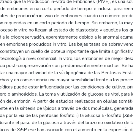
rado que la Producción in-vitro de Embriones (PIVE), es una solu
 de embriones en un corto período de tiempo, e incluso, para re
ales de producción in-vivo de embriones cuando un número pre
n requeridas en un corto período de tiempo. Sin embargo, la ma
proceso in vitro no llegan al estado de blastocisto y aquellos los 
d a la criopreservación, aparentemente debido a la anormal acumu
en embriones producidos in vitro. Las bajas tasas de sobrevivenc
onstituyen un cuello de botella importante que limita significativ
tecnología a nivel comercial. In vitro, los embriones de mejor des
cia post-criopreservación son predominantemente machos. Se ha
ar una mayor actividad de la vía lipogénica de las Pentosas Fosf
chos y en consecuencia una mayor sensibilidad frente a los proce
pídicas puede estar influenciada por las condiciones de cultivo, p
ero o aminoácidos. La toma y utilización de glucosa es vital para l
n del embrión. A partir de estudios realizados en células somátic
nte en la síntesis de lípidos a través de dos moléculas, generadas
a por la vía de las pentosas fosfato: i) la xilulosa 5-fosfato (Xi5
urante el paso de la glucosa a través del brazo no oxidativo de la
ticos de Xi5P ese han asociado con el aumento en la expresión 