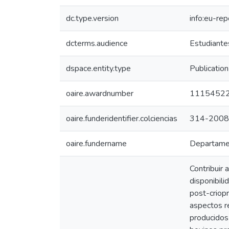
dc.type.version
info:eu-re
dcterms.audience
Estudiantes
dspace.entity.type
Publication
oaire.awardnumber
1115452
oaire.funderidentifier.colciencias
314-2008
oaire.fundername
Departamen
Contribuir 
disponibili
post-criopr
aspectos r
producidos 