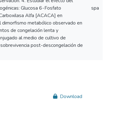
ervación. 4. Estudiar el efecto del
ipogénicas: Glucosa 6-Fosfato
spa
Carboxilasa Alfa [ACACA] en
el dimorfismo metabólico observado en
entos de congelación lenta y
conjugado al medio de cultivo de
la sobrevivencia post-descongelación de
Download