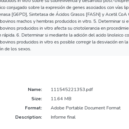
ducidos in vitro sobre su sobrevivencia y desarrollo post-criopres
leico conjugado sobre la expresión de genes asociados con vías l
nasa [G6PD], Sintetasa de Ácidos Grasos [FASN] y Acetil CoA 
bovinos machos y hembras producidos in vitro. 5. Determinar si 
ovinos producidos in vitro afecta su criotolerancia en procedimi
 rápida. 6. Determinar si mediante la adición del acido linoleico 
ovinos producidos in vitro es posible corregir la desviación en 
ón de los sexos.
Name:
111545221353.pdf
Size:
11.64 MB
Format:
Adobe Portable Document Format
Description:
Informe final