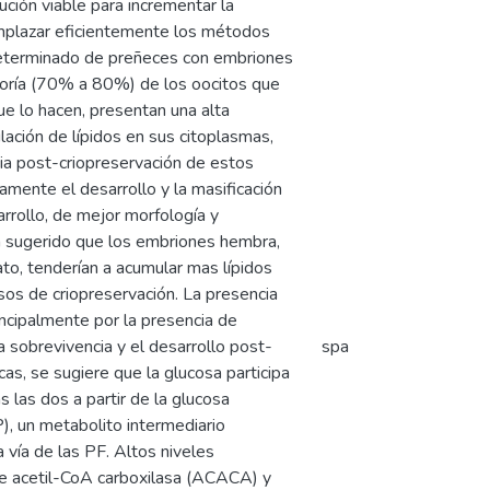
ción viable para incrementar la
emplazar eficientemente los métodos
determinado de preñeces con embriones
yoría (70% a 80%) de los oocitos que
que lo hacen, presentan una alta
lación de lípidos en sus citoplasmas,
ia post-criopreservación de estos
amente el desarrollo y la masificación
arrollo, de mejor morfología y
 sugerido que los embriones hembra,
ato, tenderían a acumular mas lípidos
sos de criopreservación. La presencia
rincipalmente por la presencia de
a sobrevivencia y el desarrollo post-
spa
as, se sugiere que la glucosa participa
 las dos a partir de la glucosa
P), un metabolito intermediario
 vía de las PF. Altos niveles
de acetil-CoA carboxilasa (ACACA) y