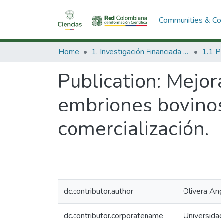
Communities & Col
Home
1. Investigación Financiada con Recursos Públicos
Publication:
Mejor
embriones bovinos 
comercialización.
dc.contributor.author
Olivera An
dc.contributor.corporatename
Universida