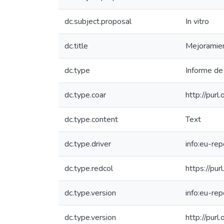
dc.subject.proposal
In vitro
dc.title
Mejoramient
dc.type
Informe de 
dc.type.coar
http://pur
dc.type.content
Text
dc.type.driver
info:eu-re
dc.type.redcol
https://pur
dc.type.version
info:eu-re
dc.type.version
http://pur