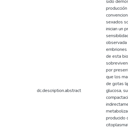
sido demost
producción
convencion
sexados so
inician un 
sensibilida
observada 
embriones c
de esta bio
sobreviven
por present
que los ma
de gotas li
dc.description.abstract
glucosa, su
compactació
indirectame
metabolizad
producido d
citoplasma