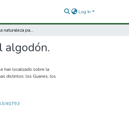
Log In
Colores de la naturaleza para el algodón.
l algodón.
 han localizado sobre la
nas distintos: los Guanes, los
4143/40793