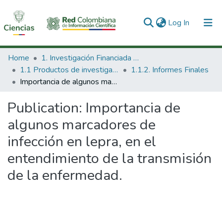
(current)
Log In
Communities & Collections
Home
1. Investigación Financiada con Recursos Públicos
1.1 Productos de investigación
1.1.2. Informes Finales
All of DSpace
Importancia de algunos marcadores de infección en lepra, en el entendimiento de la transmisión de la enfermedad.
Statistics
Publication:
Importancia de
algunos marcadores de
infección en lepra, en el
entendimiento de la transmisión
de la enfermedad.