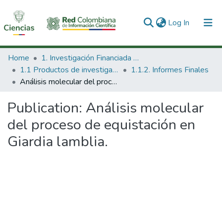
(current)
Log In
Communities & Collections
Home
1. Investigación Financiada con Recursos Públicos
1.1 Productos de investigación
1.1.2. Informes Finales
All of DSpace
Análisis molecular del proceso de equistación en Giardia lamblia.
Statistics
Publication:
Análisis molecular
del proceso de equistación en
Giardia lamblia.