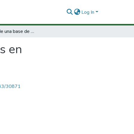
Log In
Formación de una base de datos en bibliotecología y ciencias de la información
s en
4143/30871