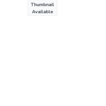
Date
Thumbnail
1988
Available