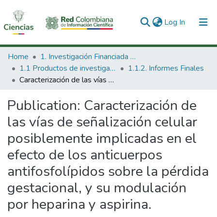
(current)
Log In
Communities & Collections
Home
1. Investigación Financiada con Recursos Públicos
1.1 Productos de investigación
1.1.2. Informes Finales
All of DSpace
Caracterización de las vías de señalización celular posiblemente implicadas en el efecto de los anticuerpos antifosfolípidos sobre la pérdida gestacional, y su modulación por heparina y aspirina.
Statistics
Publication:
Caracterización de
las vías de señalización celular
posiblemente implicadas en el
efecto de los anticuerpos
antifosfolípidos sobre la pérdida
gestacional, y su modulación
por heparina y aspirina.