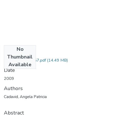
No
Files
Thumbnail
111549326157.pdf
(14.49 MB)
Available
Date
2009
Authors
Cadavid, Angela Patricia
Abstract