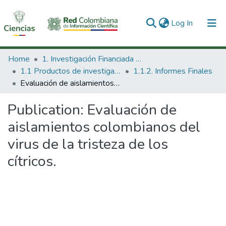
(current)
Log In
Communities & Collections
Home
1. Investigación Financiada con Recursos Públicos
1.1 Productos de investigación
1.1.2. Informes Finales
All of DSpace
Evaluación de aislamientos colombianos del virus de la tristeza de los cítricos.
Statistics
Publication:
Evaluación de
aislamientos colombianos del
virus de la tristeza de los
cítricos.