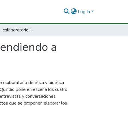
Log In
Diplomado - colaboratorio : aprendiendo a movernos y a vivir en un nuevo mundo
rendiendo a
olaboratorio de ética y bioética
 Quindío pone en escena los cuatro
entrevistas y conversaciones
yectos que se proponen elaborar los