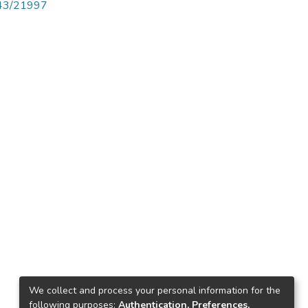
4143/21997
We collect and process your personal information for the
following purposes:
Authentication, Preferences,