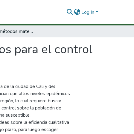
Log In
Modelos y métodos matemáticos para el control y vigilancia del dengue.
s para el control
 de la ciudad de Cali y del
ncian que altos niveles epidémicos
egión, lo cual requiere buscar
e control sobre la población de
na susceptible.
as sobre la eficiencia cualitativa
rgo plazo, para luego escoger