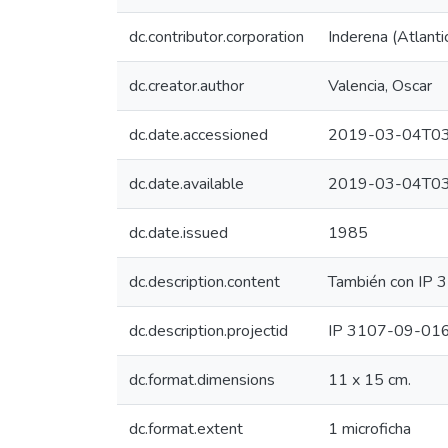
dc.contributor.corporation
Inderena (Atlanti
dc.creator.author
Valencia, Oscar
dc.date.accessioned
2019-03-04T03
dc.date.available
2019-03-04T03
dc.date.issued
1985
dc.description.content
También con IP
dc.description.projectid
IP 3107-09-01
dc.format.dimensions
11 x 15 cm.
dc.format.extent
1 microficha