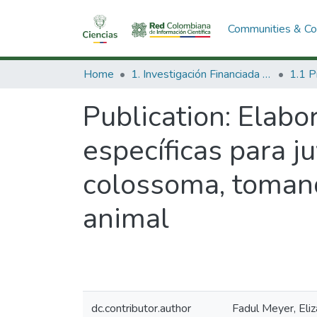
Communities & Col
Home
1. Investigación Financiada con Recursos Públicos
Publication:
Elabor
específicas para j
colossoma, tomand
animal
dc.contributor.author
Fadul Meyer, Eli