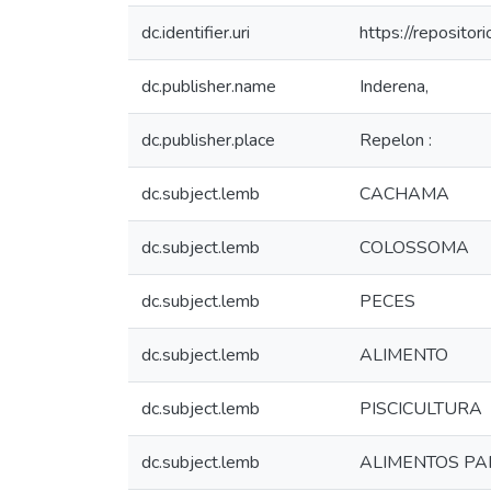
dc.identifier.uri
https://reposito
dc.publisher.name
Inderena,
dc.publisher.place
Repelon :
dc.subject.lemb
CACHAMA
dc.subject.lemb
COLOSSOMA
dc.subject.lemb
PECES
dc.subject.lemb
ALIMENTO
dc.subject.lemb
PISCICULTURA
dc.subject.lemb
ALIMENTOS PA