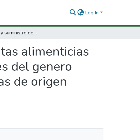
Log In
Elaboración y suministro de dietas alimenticias específicas para juveniles y adultos de peces del genero colossoma, tomando como variable proteínas de origen animal
tas alimenticias
es del genero
as de origen