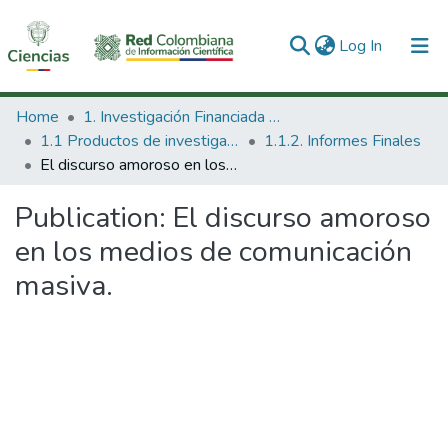
(current)
Log In
Communities & Collections
Home
1. Investigación Financiada con Recursos Públicos
1.1 Productos de investigación
1.1.2. Informes Finales
All of DSpace
El discurso amoroso en los medios de comunicación masiva.
Statistics
Publication:
El discurso amoroso
en los medios de comunicación
masiva.