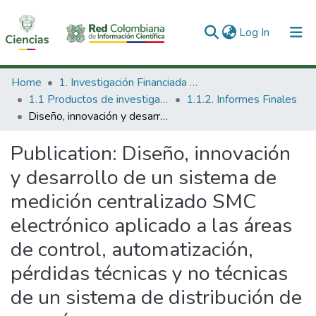
(current)
Log In
Communities & Collections
Home
1. Investigación Financiada con Recursos Públicos
1.1 Productos de investigación
1.1.2. Informes Finales
All of DSpace
Diseño, innovación y desarrollo de un sistema de medición centralizado SMC electrónico aplicado a las áreas de control, automatización, pérdidas técnicas y no técnicas de un sistema de distribución de energía.
Statistics
Publication:
Diseño, innovación
y desarrollo de un sistema de
medición centralizado SMC
electrónico aplicado a las áreas
de control, automatización,
pérdidas técnicas y no técnicas
de un sistema de distribución de