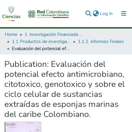
(current)
Log In
Communities & Collections
Home
1. Investigación Financiada con Recursos Públicos
1.1 Productos de investigación
1.1.2. Informes Finales
All of DSpace
Evaluación del potencial efecto antimicrobiano, citotoxico, genotoxico y sobre el ciclo celular de sustancias extraídas de esponjas marinas del caribe Colombiano.
Statistics
Publication:
Evaluación del
potencial efecto antimicrobiano,
citotoxico, genotoxico y sobre el
ciclo celular de sustancias
extraídas de esponjas marinas
del caribe Colombiano.