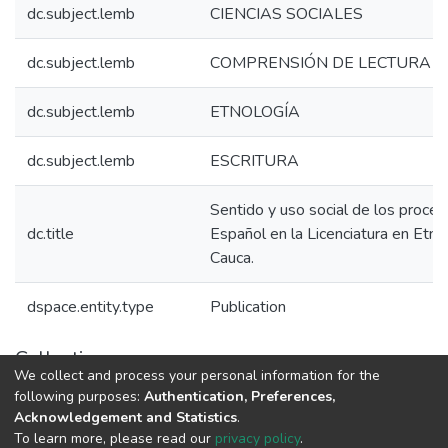
dc.subject.lemb
CIENCIAS SOCIALES
dc.subject.lemb
COMPRENSIÓN DE LECTURA
dc.subject.lemb
ETNOLOGÍA
dc.subject.lemb
ESCRITURA
Sentido y uso social de los proces
dc.title
Español en la Licenciatura en Etno
Cauca.
dspace.entity.type
Publication
Collections
We collect and process your personal information for the
1.1.2. Informes Finales
following purposes:
Authentication, Preferences,
Acknowledgement and Statistics
.
To learn more, please read our
privacy policy
.