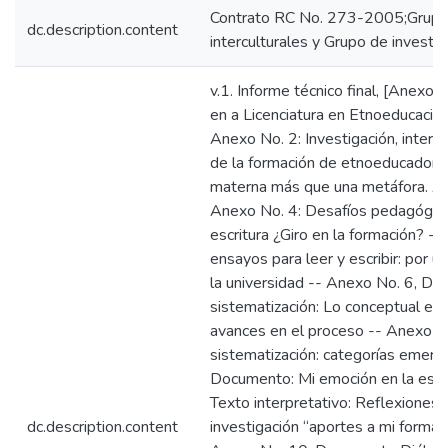
Contrato RC No. 273-2005;Grupo 
dc.description.content
interculturales y Grupo de investig
v.1. Informe técnico final, [Anexos
en a Licenciatura en Etnoeducación
Anexo No. 2: Investigación, intercu
de la formación de etnoeducadore
materna más que una metáfora. Afá
Anexo No. 4: Desafíos pedagógicos 
escritura ¿Giro en la formación? -
ensayos para leer y escribir: por u
la universidad -- Anexo No. 6, Do
sistematización: Lo conceptual en cu
avances en el proceso -- Anexo N
sistematización: categorías emerg
Documento: Mi emoción en la escr
Texto interpretativo: Reflexiones,
dc.description.content
investigación “aportes a mi formac