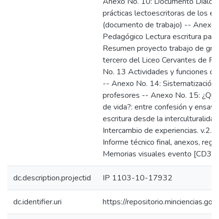
Anexo No. 10: Documento Diálogo 
prácticas lectoescritoras de los e
(documento de trabajo) -- Anexo
Pedagógico Lectura escritura para 
Resumen proyecto trabajo de grado
tercero del Liceo Cervantes de P
No. 13 Actividades y funciones de
-- Anexo No. 14: Sistematización ta
profesores -- Anexo No. 15: ¿Qué
de vida?: entre confesión y ensay
escritura desde la interculturalid
Intercambio de experiencias. v.2. 
Informe técnico final, anexos, regis
Memorias visuales evento [CD3].
dc.description.projectid
IP 1103-10-17932
dc.identifier.uri
https://repositorio.minciencias.