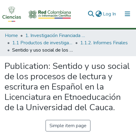
(current)
Log In
Communities & Collections
Home
1. Investigación Financiada con Recursos Públicos
1.1 Productos de investigación
1.1.2. Informes Finales
All of DSpace
Sentido y uso social de los procesos de lectura y escritura en Español en la Licenciatura en Etnoeducación de la Universidad del Cauca.
Statistics
Publication:
Sentido y uso social
de los procesos de lectura y
escritura en Español en la
Licenciatura en Etnoeducación
de la Universidad del Cauca.
Simple item page