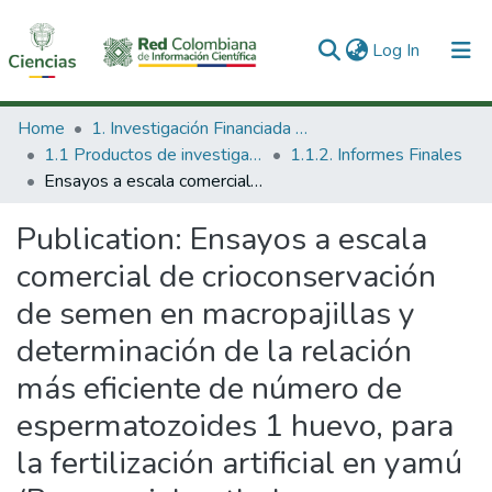
(current)
Log In
Communities & Collections
Home
1. Investigación Financiada con Recursos Públicos
1.1 Productos de investigación
1.1.2. Informes Finales
All of DSpace
Ensayos a escala comercial de crioconservación de semen en macropajillas y determinación de la relación más eficiente de número de espermatozoides 1 huevo, para la fertilización artificial en yamú (Brycon siebentlwlae, Eigenmann 1912).
Statistics
Publication:
Ensayos a escala
comercial de crioconservación
de semen en macropajillas y
determinación de la relación
más eficiente de número de
espermatozoides 1 huevo, para
la fertilización artificial en yamú