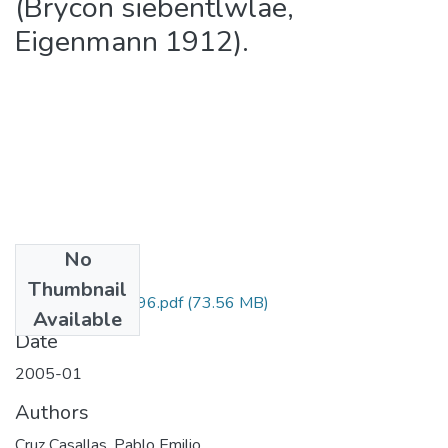
(Brycon siebentlwlae,
Eigenmann 1912).
No
Files
Thumbnail
1122-09-12396.pdf
(73.56 MB)
Available
Date
2005-01
Authors
Cruz Casallas, Pablo Emilio